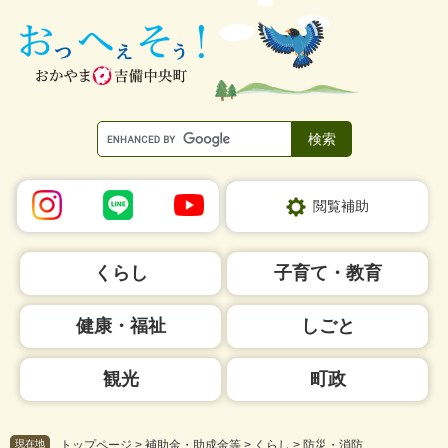
ペ
メ
ー
ニ
ジ
ュ
の
ー
先
を
頭
飛
で
ば
す。
し
て
本
閲覧補助
文
へ
くらし
子育て・教育
健康・福祉
しごと
観光
町政
現在地
トップページ
>
補助金・助成金等
>
くらし
>
防災・消防