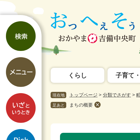
ペ
メ
ー
ニ
ジ
ュ
検
の
ー
索
先
を
頭
飛
で
ば
す。
し
メ
て
ニ
本
くらし
子育て
ュ
文
ー
へ
トップページ
>
分類でさがす
>
現在地
い
ざ
まちの概要
足あと
と
い
う
pickup
と
本