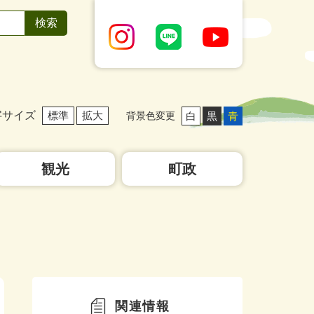
字サイズ
標準
拡大
白
黒
青
背景色変更
観光
町政
関連情報