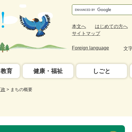
Google
カ
ス
本文へ
はじめての方へ
タ
サイトマップ
ム
検
Foreign language
文
索
・教育
健康・福祉
しごと
町政
>
まちの概要