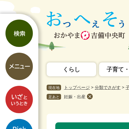
ペ
メ
ー
ニ
ジ
ュ
検
の
ー
索
先
を
頭
飛
で
ば
す。
し
メ
て
ニ
本
くらし
子育て
ュ
文
ー
へ
トップページ
>
分類でさがす
>
現在地
い
ざ
妊娠・出産
足あと
と
い
う
pickup
と
本