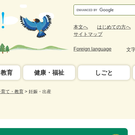
Google
カ
ス
本文へ
はじめての方へ
タ
サイトマップ
ム
検
Foreign language
文
索
・教育
健康・福祉
しごと
子育て・教育
>
妊娠・出産