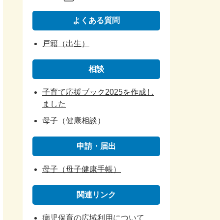
よくある質問
戸籍（出生）
相談
子育て応援ブック2025を作成し
ました
母子（健康相談）
申請・届出
母子（母子健康手帳）
関連リンク
病児保育の広域利用について