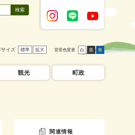
字サイズ
標準
拡大
白
黒
青
背景色変更
観光
町政
関連情報