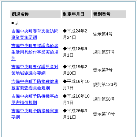
例規名称
制定年月日
種別番号
■ よ
吉備中央町養育支援訪問
◆平成24年2
告示第4号
事業実施要綱
月24日
吉備中央町要援護高齢者
◆平成18年9
生活用具給付事業実施規
規則第57号
月1日
則
吉備中央町要保護児童対
◆平成19年2
告示第3号
策地域協議会要綱
月20日
吉備中央町予防接種健康
◆平成16年10
規則第123号
被害調査委員会規則
月1日
吉備中央町予防接種事故
◆平成16年10
規則第58号
災害補償規則
月1日
吉備中央町予防接種実施
◆平成26年3
告示第10号
要綱
月31日