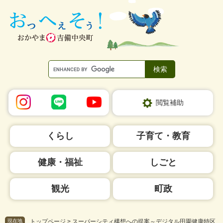
ペ
メ
ー
ニ
ジ
ュ
の
ー
先
を
頭
飛
で
ば
す。
し
て
本
閲覧補助
文
へ
くらし
子育て・教育
健康・福祉
しごと
観光
町政
現在地
トップページ
>
スーパーシティ構想への提案～デジタル田園健康特区