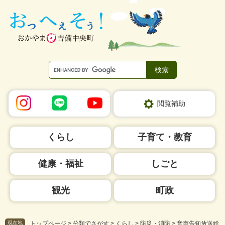
ペ
メ
ー
ニ
ジ
ュ
の
ー
先
を
頭
飛
で
ば
す。
し
て
本
閲覧補助
文
へ
くらし
子育て・教育
健康・福祉
しごと
観光
町政
現在地
トップページ
>
分類でさがす
>
くらし
>
防災・消防
>
音声告知放送総