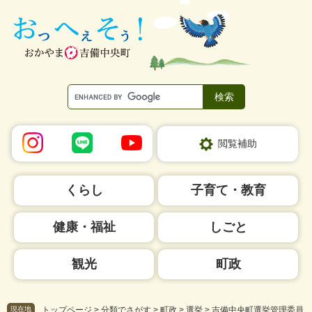
ペ
メ
ー
ニ
ジ
ュ
の
ー
先
を
頭
飛
で
ば
す。
し
て
本
閲覧補助
文
へ
くらし
子育て・教育
健康・福祉
しごと
観光
町政
現在地
トップページ
>
分類でさがす
>
町政
>
選挙
>
吉備中央町選挙管理委員