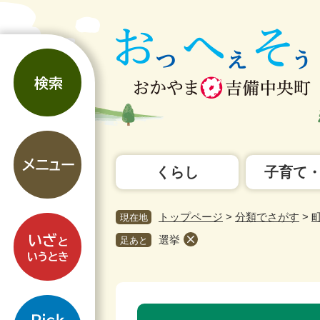
ペ
メ
ー
ニ
ジ
ュ
検
の
ー
索
先
を
頭
飛
で
ば
す。
し
メ
て
ニ
本
くらし
子育て
ュ
文
ー
へ
トップページ
>
分類でさがす
>
現在地
い
ざ
選挙
足あと
と
い
う
pickup
と
本