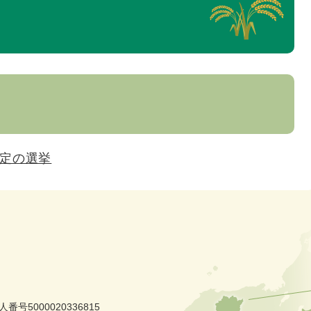
定の選挙
人番号5000020336815