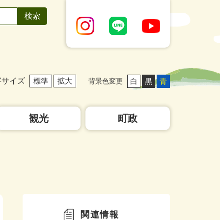
字サイズ
標準
拡大
白
黒
青
背景色変更
観光
町政
関連情報