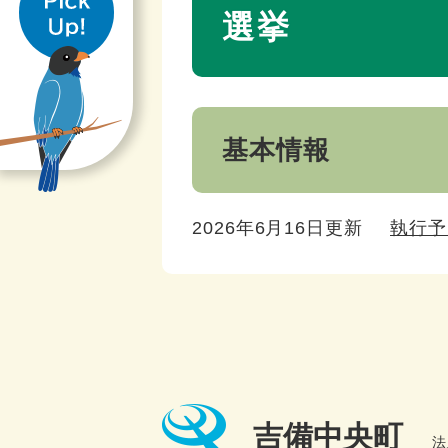
き
文
選挙
基本情報
2026年6月16日更新
執行予
吉備中央町
法