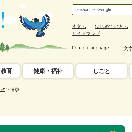
Google
カ
ス
本文へ
はじめての方へ
タ
サイトマップ
ム
検
Foreign language
文
索
・教育
健康・福祉
しごと
町政
>
選挙