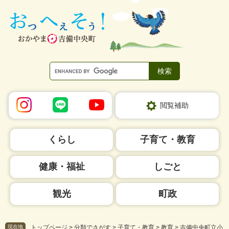
ペ
メ
ー
ニ
ジ
ュ
の
ー
先
を
頭
飛
で
ば
す。
し
て
本
閲覧補助
文
へ
くらし
子育て・教育
健康・福祉
しごと
観光
町政
現在地
トップページ
>
分類でさがす
>
子育て・教育
>
教育
>
吉備中央町立小