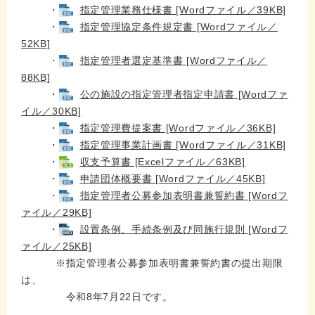
・
指定管理業務仕様書 [Wordファイル／39KB]
・
指定管理協定条件規定書 [Wordファイル／
52KB]
・
指定管理者選定基準書 [Wordファイル／
88KB]
・
公の施設の指定管理者指定申請書 [Wordファ
イル／30KB]
・
指定管理費提案書 [Wordファイル／36KB]
・
指定管理事業計画書 [Wordファイル／31KB]
・
収支予算書 [Excelファイル／63KB]
・
申請団体概要書 [Wordファイル／45KB]
・
指定管理者公募​参加表明書兼誓約書 [Wordフ
ァイル／29KB]
・
設置条例、手続条例及び同施行規則 [Wordフ
ァイル／25KB]
※指定管理者公募​参加表明書兼誓約書の提出期限
は、
令和8年7月22日です。