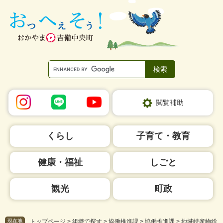
ペ
メ
ー
ニ
ジ
ュ
の
ー
先
を
頭
飛
で
ば
す。
し
て
本
閲覧補助
文
へ
くらし
子育て・教育
健康・福祉
しごと
観光
町政
現在地
トップページ
>
組織で探す
>
協働推進課
>
協働推進課
>
地域特産物総