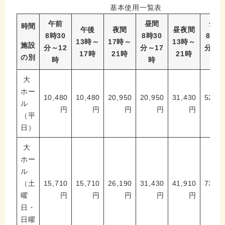
基本使用一覧表
午前
昼間
全日
時間
午後
夜間
昼夜間
8時30
8時30
8時3
13時～
17時～
13時～
施設
分～12
分～17
分～2
17時
21時
21時
の別
時
時
時
大
ホー
10,480
10,480
20,950
20,950
31,430
52,38
ル
円
円
円
円
円
（平
日）
大
ホー
ル
（土
15,710
15,710
26,190
31,430
41,910
73,33
曜
円
円
円
円
円
日・
日曜