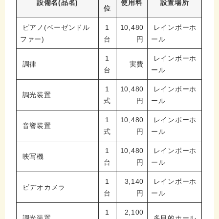
設備名(品名)
使用料
設置場所
位
ピアノ(ベーゼンドル
1
10,480
レインボーホ
ファー)
台
円
ール
1
レインボーホ
調律
実費
台
ール
1
10,480
レインボーホ
調光装置
式
円
ール
1
10,480
レインボーホ
音響装置
式
円
ール
1
10,480
レインボーホ
映写機
台
円
ール
1
3,140
レインボーホ
ビデオカメラ
台
円
ール
1
2,100
調光装置
多目的ホール