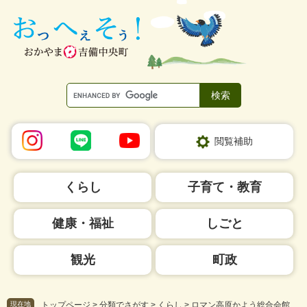
ペ
メ
ー
ニ
ジ
ュ
の
ー
先
を
頭
飛
で
ば
す。
し
て
本
閲覧補助
文
へ
くらし
子育て・教育
健康・福祉
しごと
観光
町政
現在地
トップページ
>
分類でさがす
>
くらし
>
ロマン高原かよう総合会館