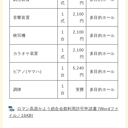
式
円
1
2,100
音響装置
多目的ホール
式
円
1
2,100
映写機
多目的ホール
台
円
1
2,100
カラオケ装置
多目的ホール
式
円
1
5,240
ピアノ(ヤマハ)
多目的ホール
台
円
1
調律
実費
多目的ホール
台
ロマン高原かよう総合会館利用許可申請書 [Wordファ
イル／16KB]