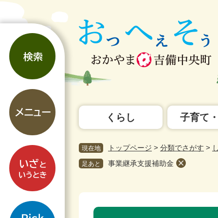
ペ
メ
ー
ニ
ジ
ュ
検
の
ー
索
先
を
頭
飛
で
ば
す。
し
メ
て
ニ
本
くらし
子育て
ュ
文
ー
へ
トップページ
>
分類でさがす
>
現在地
い
ざ
事業継承支援補助金
足あと
と
い
う
pickup
と
本