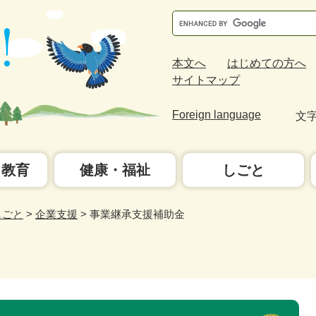
Google
カ
ス
本文へ
はじめての方へ
タ
サイトマップ
ム
検
Foreign language
文
索
・教育
健康・福祉
しごと
しごと
>
企業支援
>
事業継承支援補助金