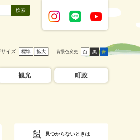
字サイズ
標準
拡大
白
黒
青
背景色変更
観光
町政
見つからないときは