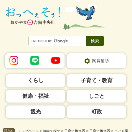
ペ
メ
ー
ニ
ジ
ュ
の
ー
先
を
頭
飛
で
ば
す。
し
て
本
閲覧補助
文
へ
くらし
子育て・教育
健康・福祉
しごと
観光
町政
現在地
トップページ
>
組織で探す
>
子育て推進課
>
子育て推進課
>
こども園