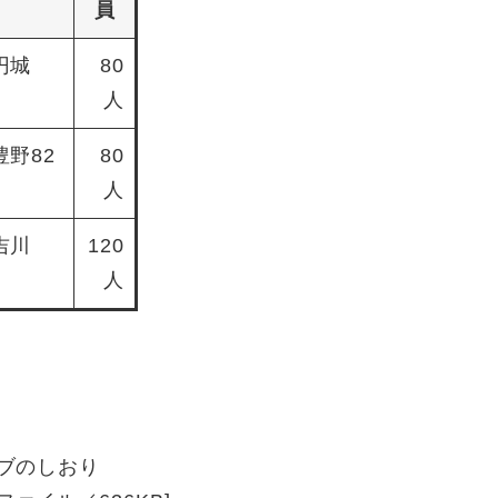
員
円城
80
人
野82
80
人
吉川
120
人
ブのしおり