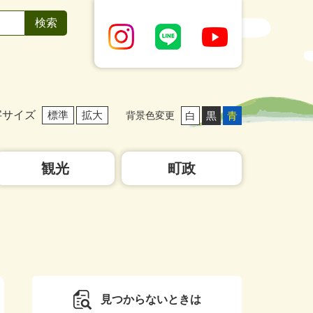
字サイズ
標準
拡大
白
黒
青
背景色変更
観光
町政
見つからないときは