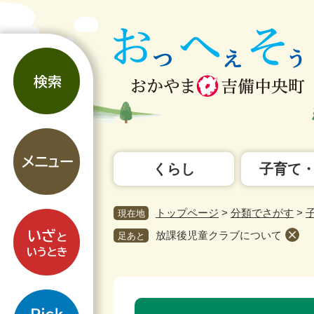
ペ
メ
ー
ニ
ジ
ュ
検
の
ー
索
先
を
頭
飛
で
ば
す。
し
メ
て
ニ
本
くらし
子育て
ュ
文
ー
へ
トップページ
>
分類でさがす
>
現在地
い
ざ
放課後児童クラブについて
足あと
と
い
う
pickup
と
本