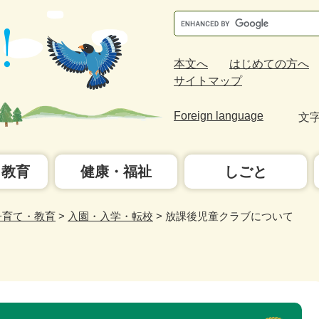
Google
カ
ス
本文へ
はじめての方へ
タ
サイトマップ
ム
検
Foreign language
文
索
・教育
健康・福祉
しごと
子育て・教育
>
入園・入学・転校
>
放課後児童クラブについて