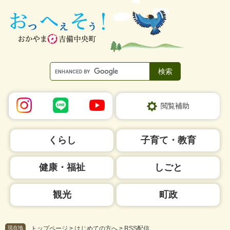
ペ
メ
ー
ニ
ジ
ュ
の
ー
先
を
頭
飛
で
ば
す。
し
て
本
閲覧補助
文
へ
くらし
子育て・教育
健康・福祉
しごと
観光
町政
現在地
トップページ
>
はじめての方へ
>
RSS配信