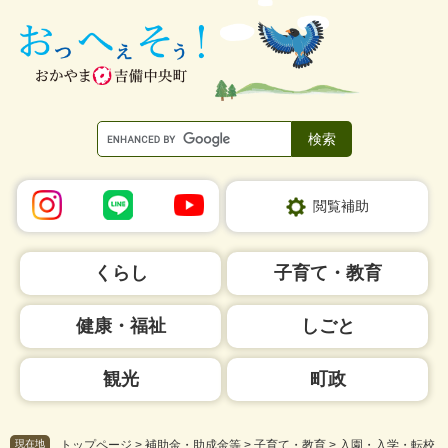
ペ
メ
ー
ニ
ジ
ュ
の
ー
先
を
頭
飛
で
ば
す。
し
て
本
閲覧補助
文
へ
くらし
子育て・教育
健康・福祉
しごと
観光
町政
現在地
トップページ
>
補助金・助成金等
>
子育て・教育
>
入園・入学・転校