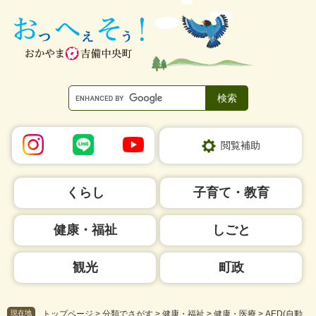
ペ
メ
ー
ニ
ジ
ュ
の
ー
先
を
頭
飛
で
ば
す。
し
て
本
閲覧補助
文
へ
くらし
子育て・教育
健康・福祉
しごと
観光
町政
現在地
トップページ
>
分類でさがす
>
健康・福祉
>
健康・医療
>
AED(自動