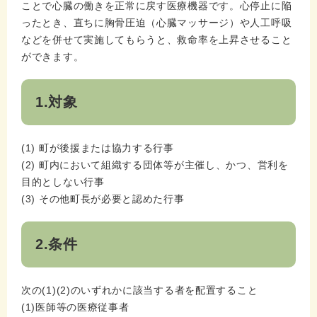
ことで心臓の働きを正常に戻す医療機器です。心停止に陥
ったとき、直ちに胸骨圧迫（心臓マッサージ）や人工呼吸
などを併せて実施してもらうと、救命率を上昇させること
ができます。
1.対象
(1) 町が後援または協力する行事
(2) 町内において組織する団体等が主催し、かつ、営利を
目的としない行事
(3) その他町長が必要と認めた行事
2.条件
次の(1)(2)のいずれかに該当する者を配置すること
(1)医師等の医療従事者