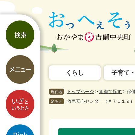
ペ
メ
ー
ニ
ジ
ュ
検
の
ー
索
先
を
頭
飛
で
ば
す。
し
メ
て
ニ
本
くらし
子育て
ュ
文
ー
へ
トップページ
>
組織で探す
>
保
現在地
い
ざ
救急安心センター（＃７１１９）
足あと
と
い
う
pickup
と
本