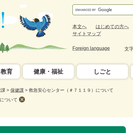
Google
カ
ス
本文へ
はじめての方へ
タ
サイトマップ
ム
検
Foreign language
文
索
・教育
健康・福祉
しごと
健課
>
保健課
>
救急安心センター（＃７１１９）について
について