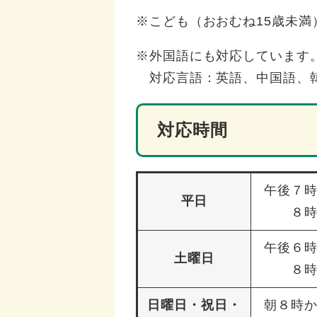
※こども（おおむね15歳未満
※外国語にも対応しています
対応言語：英語、中国語、
対応時間
午後７
平日
８
午後６
土曜日
８
日曜日・祝日・
朝８時