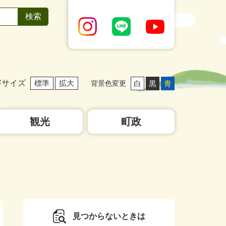
字サイズ
標準
拡大
白
黒
青
背景色変更
観光
町政
見つからないときは