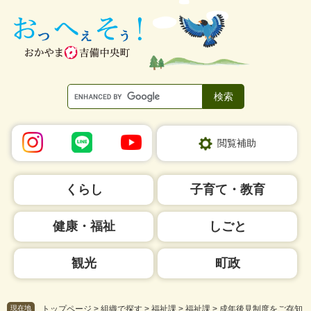
ペ
メ
ー
ニ
ジ
ュ
の
ー
先
を
頭
飛
で
ば
す。
し
て
本
閲覧補助
文
へ
くらし
子育て・教育
健康・福祉
しごと
観光
町政
現在地
トップページ
>
組織で探す
>
福祉課
>
福祉課
>
成年後見制度をご存知