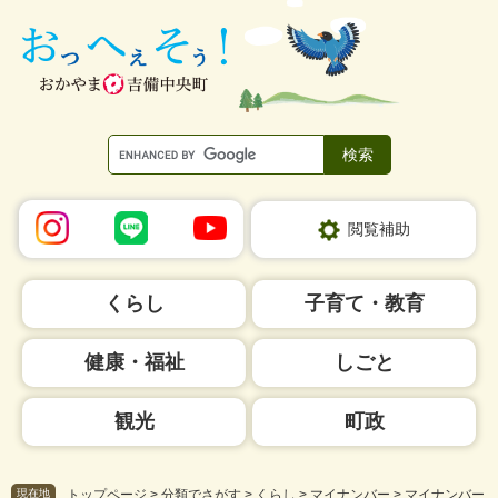
ペ
メ
ー
ニ
ジ
ュ
の
ー
先
を
頭
飛
で
ば
す。
し
て
本
閲覧補助
文
へ
くらし
子育て・教育
健康・福祉
しごと
観光
町政
現在地
トップページ
>
分類でさがす
>
くらし
>
マイナンバー
>
マイナンバー