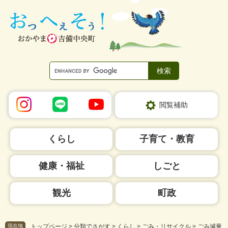
ペ
メ
ー
ニ
ジ
ュ
の
ー
先
を
頭
飛
で
ば
す。
し
て
本
閲覧補助
文
へ
くらし
子育て・教育
健康・福祉
しごと
観光
町政
現在地
トップページ
>
分類でさがす
>
くらし
>
ごみ・リサイクル
>
ごみ減量