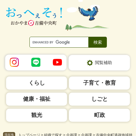
ペ
メ
ー
ニ
ジ
ュ
の
ー
先
を
頭
飛
で
ば
す。
し
て
本
閲覧補助
文
へ
くらし
子育て・教育
健康・福祉
しごと
観光
町政
現在地
トップページ
>
組織で探す
>
企画課
>
企画課
>
吉備中央町過疎地域持