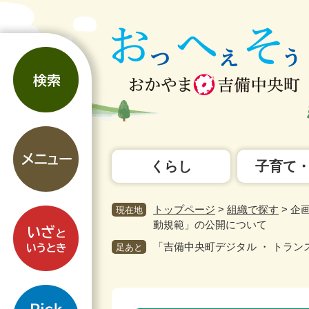
ペ
メ
ー
ニ
ジ
ュ
検
の
ー
索
先
を
頭
飛
で
ば
す。
し
メ
て
ニ
本
くらし
子育て
ュ
文
ー
へ
トップページ
>
組織で探す
>
企
現在地
い
動規範」の公開について
ざ
「吉備中央町デジタル ・ トラ
と
足あと
い
う
pickup
と