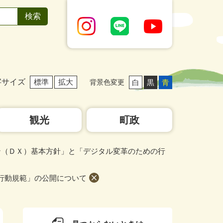
字サイズ
標準
拡大
白
黒
青
背景色変更
観光
町政
ン（ＤＸ）基本方針」と「デジタル変革のための行
行動規範」の公開について