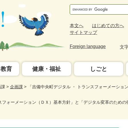
Google
カ
ス
本文へ
はじめての方へ
タ
サイトマップ
ム
検
Foreign language
文
索
・教育
健康・福祉
しごと
画課
>
企画課
>
「吉備中央町デジタル ・ トランスフォーメーショ
ンスフォーメーション（ＤＸ）基本方針」と「デジタル変革のための