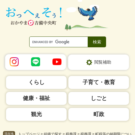
ペ
メ
ー
ニ
ジ
ュ
の
ー
先
を
頭
飛
で
ば
す。
し
て
本
閲覧補助
文
へ
くらし
子育て・教育
健康・福祉
しごと
観光
町政
現在地
トップページ
>
組織で探す
>
税務課
>
税務課
>
町税等の納期限につい