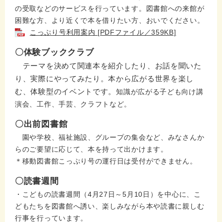
の受取などのサービスを行っています。図書館への来館が
困難な方、より近くで本を借りたい方、おいでください。
こっぷり号利用案内 [PDFファイル／359KB]
〇体験ブッククラブ
テーマを決めて関連本を紹介したり、お話を聞いた
り、実際にやってみたり。本から広がる世界を楽し
む、体験型のイベントです。
知識が広がる子ども向け講
演会、工作、手芸、クラフトなど。
〇出前図書館
園や学校、福祉施設、グループの集会など、みなさんか
らのご要望に応じて、本を持って出かけます。
＊移動図書館こっぷり号の運行日は受付ができません。
〇読書週間
・こどもの読書週間（4月27日～5月10日）を中心に、こ
どもたちを図書館へ誘い、楽しみながら本や読書に親しむ
行事を行っています。