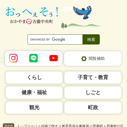
ペ
メ
ー
ニ
ジ
ュ
の
ー
先
を
頭
飛
で
ば
す。
し
て
本
閲覧補助
文
へ
くらし
子育て・教育
健康・福祉
しごと
観光
町政
現在地
トップページ
>
組織で探す
>
教育委員会事務局
>
図書館
>
図書館の定