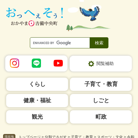
ペ
メ
ー
ニ
ジ
ュ
の
ー
先
を
頭
飛
で
ば
す。
し
て
本
閲覧補助
文
へ
くらし
子育て・教育
健康・福祉
しごと
観光
町政
現在地
トップページ
>
分類でさがす
>
子育て・教育
>
スポーツ・文化
>
令和