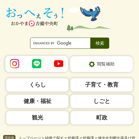
ペ
メ
ー
ニ
ジ
ュ
の
ー
先
を
頭
飛
で
ば
す。
し
て
本
閲覧補助
文
へ
くらし
子育て・教育
健康・福祉
しごと
観光
町政
現在地
トップページ
>
組織で探す
>
総務課
>
総務課
>
健全化判断比率及び資