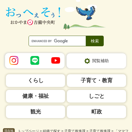
ペ
メ
ー
ニ
ジ
ュ
の
ー
先
を
頭
飛
で
ば
す。
し
て
本
閲覧補助
文
へ
くらし
子育て・教育
健康・福祉
しごと
観光
町政
現在地
トップページ
>
組織で探す
>
子育て推進課
>
子育て推進課
>
「ママフ