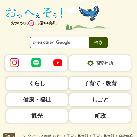
ペ
メ
ー
ニ
ジ
ュ
の
ー
先
を
頭
飛
で
ば
す。
し
て
本
閲覧補助
文
へ
くらし
子育て・教育
健康・福祉
しごと
観光
町政
現在地
トップページ
>
組織で探す
>
子育て推進課
>
子育て推進課
>
会計年度