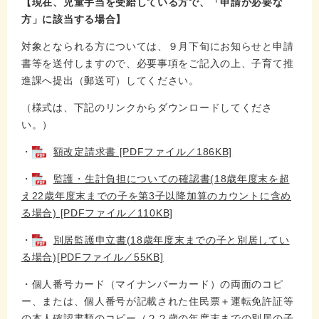
【現在、児童手当を受給している方で、「申請が必要な
方」に該当する場合】
対象となられる方については、９月下旬にお知らせと申請
書等を送付しますので、必要事項をご記入の上、子育て推
進課へ提出（郵送可）してください。
（様式は、下記のリンクからダウンロードしてくださ
い。）
・
額改定請求書 [PDFファイル／186KB]
・
監護・生計負担についての確認書(18歳年度末を超
え22歳年度末までの子を第3子以降加算のカウントに含め
る場合) [PDFファイル／110KB]
・
別居監護申立書(18歳年度末までの子と別居してい
る場合)[PDFファイル／55KB]
・個人番号カード（マイナンバーカード）の両面のコピ
ー、または、個人番号が記載された住民票＋運転免許証等
の本人確認書類のコピー（２２歳の年度末までの別居の子