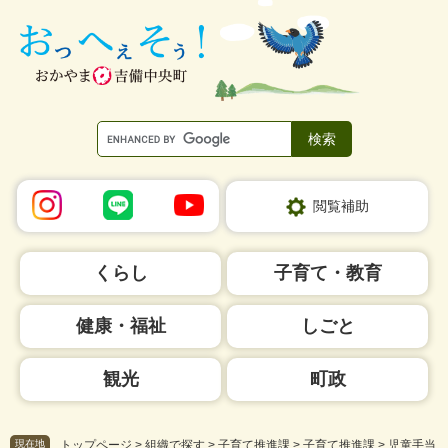
ペ
メ
ー
ニ
ジ
ュ
の
ー
先
を
頭
飛
で
ば
す。
し
て
本
閲覧補助
文
へ
くらし
子育て・教育
健康・福祉
しごと
観光
町政
現在地
トップページ
>
組織で探す
>
子育て推進課
>
子育て推進課
>
児童手当