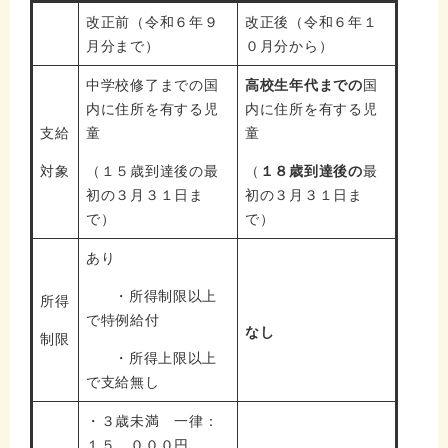
改正前（令和６年９
改正後（令和６年１
月分まで）
０月分から）
中学校修了までの国
高校生年代までの
国
内に住所を有する児
内に住所を有する児
支給
童
童
対象
（１５歳到達後の最
（
１８歳到達後の
最
初の３月３１日ま
初の３月３１日ま
で）
で）
あり
・所得制限以上
所得
で特例給付
なし
制限
・所得上限以上
で支給無し
・３歳未満 一律：
１５，０００円