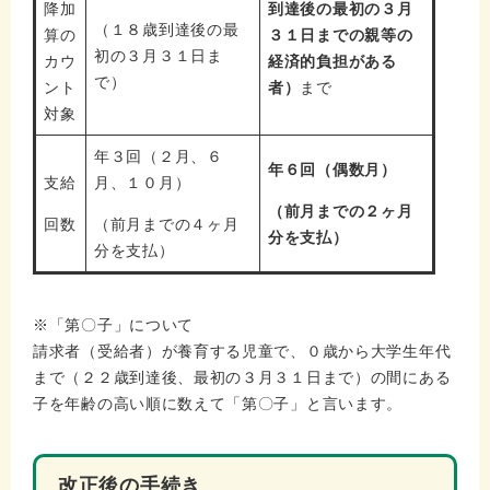
降加
到達後の最初の３月
（１８歳到達後の最
算の
３１日までの親等の
初の３月３１日ま
カウ
経済的負担がある
で）
ント
者）
まで
対象
年３回（２月、６
年６回（偶数月）
支給
月、１０月）
（前月までの２ヶ月
回数
（前月までの４ヶ月
分を支払）
分を支払）
※「第〇子」について
請求者（受給者）が養育する児童で、０歳から大学生年代
まで（２２歳到達後、最初の３月３１日まで）の間にある
子を年齢の高い順に数えて「第〇子」と言います。
改正後の手続き