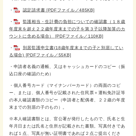
・
認定請求書 [PDFファイル／485KB]
・
監護相当・生計費の負担についての確認書（１８歳
年度末を超え２２歳年度末までの子を第３子以降加算のカ
ウントに含める場合） [PDFファイル／110KB]
・
別居監護申立書(18歳年度末までの子と別居してい
る場合) [PDFファイル／55KB]
・申請者名義の通帳、又はキャッシュカードのコピー（振
込口座の確認のため）
・個人番号カード（マイナンバーカード）の両面のコピ
ー、または、個人番号が記載された住民票＋運転免許証等
の本人確認書類のコピー（申請者と配偶者、２２歳の年度
末までの別居の子のもの）。
※本人確認書類とは、官公署が発行したもので、氏名と生
年月日または氏名と住所が記載された書類。写真付きであ
れば１点、写真が無い証明書であれば２点ご提出くださ