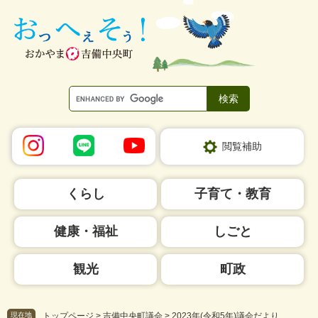
ペ
メ
ー
ニ
ジ
ュ
の
ー
先
を
頭
飛
で
ば
す。
し
て
本
閲覧補助
文
へ
くらし
子育て・教育
健康・福祉
しごと
観光
町政
現在地
トップページ
>
吉備中央町議会
>
2023年(令和5年)議会だより