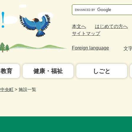
Google
カ
ス
本文へ
はじめての方へ
タ
サイトマップ
ム
検
Foreign language
文
索
・教育
健康・福祉
しごと
備中央町
>
施設一覧