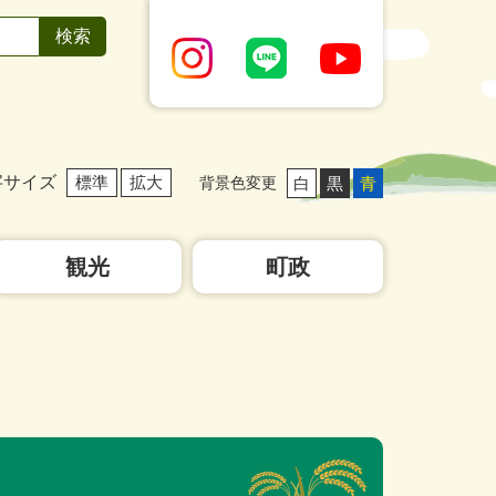
字サイズ
標準
拡大
白
黒
青
背景色変更
観光
町政