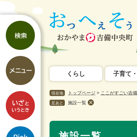
ペ
メ
ー
ニ
ジ
ュ
検
の
ー
索
先
を
頭
飛
で
ば
す。
し
メ
て
ニ
本
くらし
子育て
ュ
文
ー
へ
トップページ
>
ここがすごい吉
現在地
い
ざ
施設一覧
足あと
と
い
本
う
pickup
文
と
施設一覧