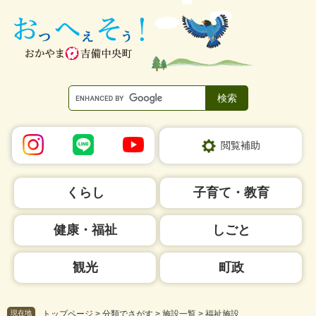
ペ
メ
ー
ニ
ジ
ュ
の
ー
先
を
頭
飛
で
ば
す。
し
て
本
閲覧補助
文
へ
くらし
子育て・教育
健康・福祉
しごと
観光
町政
現在地
トップページ
>
分類でさがす
>
施設一覧
>
福祉施設