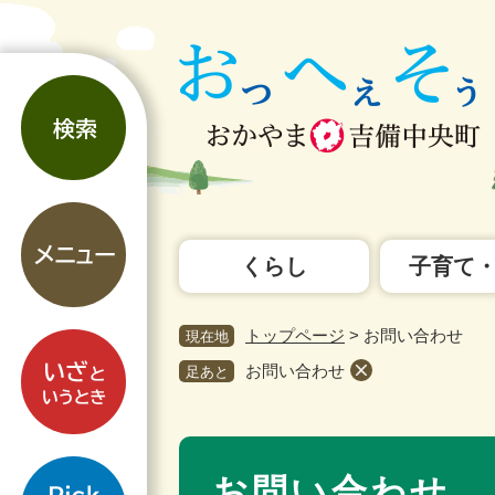
ペ
メ
ー
ニ
ジ
ュ
検
の
ー
索
先
を
頭
飛
で
ば
す。
し
メ
て
ニ
本
くらし
子育て
ュ
文
ー
へ
トップページ
>
お問い合わせ
現在地
い
ざ
お問い合わせ
足あと
と
い
本
う
pickup
文
と
お問い合わせ