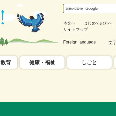
Google
カ
ス
本文へ
はじめての方へ
タ
サイトマップ
ム
検
Foreign language
文
索
・教育
健康・福祉
しごと