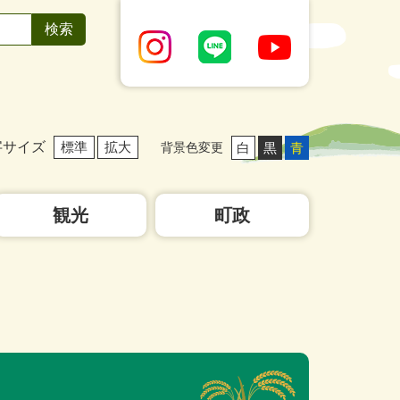
字サイズ
標準
拡大
白
黒
青
背景色変更
観光
町政