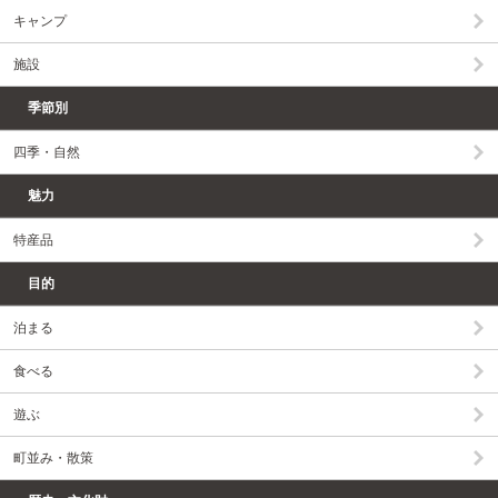
キャンプ
施設
季節別
四季・自然
魅力
特産品
目的
泊まる
食べる
遊ぶ
町並み・散策