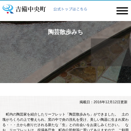
陶芸散歩みち
掲載日：2016年12月12日更新
町内の陶芸家を紹介したリーフレット「陶芸散歩みち」ができました。 土の
塊がろくろの上で整えられ、窯の中で炎の洗礼を受け、美しい陶器に生まれ変わ
る・・・土から創りだされる新たな「生」との出会いをお楽しみください。 な
お、リーフレットは、役場各庁舎、町内公民館等に置いてありますので、ご利用