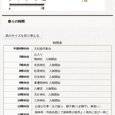
祭りの時間
表のサイズを切り替える
時間表
午前6時00分
九社総代集合
お入り
7時00分
鴨神社 入御開始
7時45分
化気神社 入御開始
8時15分
松尾神社 入御開始
9時00分
日吉神社 入御開始
9時45分
素盞鳴神社 入御開始
10時15分
八幡宮 入御開始
10時30分
天計神社 入御開始
10時45分
三所神社 入御開始
12時00分
お遊び行事〔太刀振り、獅子舞(つぎ獅子)、棒使い〕
御神幸〔号砲合図にて御神輿が順序よく境内に並び一斉に
12時30分