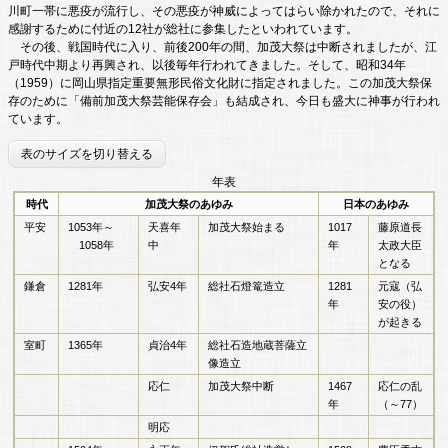
川町一帯に悪疫が流行し、その悪疫が神威によってはらい除かれたので、それに
感謝するために付近の12社が総社に参集したといわれています。
その後、戦国時代に入り、前後200年の間、加茂大祭は中断されましたが、江
戸時代中期より再興され、以後毎年行われてきました。そして、昭和34年
（1959）に岡山県指定重要無形民俗文化財に指定されました。この加茂大祭保
存のために「備前加茂大祭芸能保存会」も結成され、今日も盛大に神事が行われ
ています。
表のサイズを切り替える
年表
時代
加茂大祭のあゆみ
日本のあゆみ
平安
1053年～
天喜年
加茂大祭始まる
1017
藤原道長
1058年
中
年
太政大臣
となる
鎌倉
1281年
弘安4年
総社石燈篭造立
1281
元寇（弘
年
安の役）
が起きる
室町
1365年
貞治4年
総社石造地蔵菩薩立
像造立
応仁
加茂大祭中断
1467
応仁の乱
年
（～77）
明応