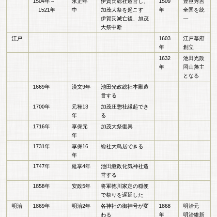
1504年～
永正年
伊賀氏総社造営し、
1509
豊臣秀吉
1521年
中
加茂大祭を起こす
年
全国を統
伊賀氏滅亡後、加茂
一
大祭中断
江戸
1603
江戸幕府
年
創立
1632
池田光政
年
岡山藩主
となる
1669年
漢文9年
池田光政総社本殿造
営する
1700年
元禄13
加茂庄惣社縁起でき
年
る
1716年
享保元
加茂大祭復興
年
1731年
享保16
総社大鳥居できる
年
1747年
延享4年
池田継政化気神社造
営する
1858年
安政5年
将軍徳川家定の穏便
で祭りを遅延した
明治
1869年
明治2年
各神社の御神号が変
1868
明治元
わる
年
明治維新