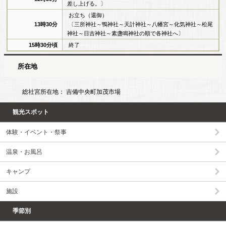
差し上げる。〕
お立ち（還御）
13時30分
〔三所神社～鴨神社～天計神社～八幡宮～化気神社～松尾
神社～日吉神社～素盞鳴神社の順で各神社へ〕
15時30分頃
終了
所在地
総社宮所在地： 吉備中央町加茂市場
観光スポット
体験・イベント・祭事
温泉・お風呂
キャンプ
施設
季節別