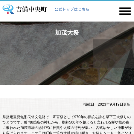
加茂大祭
掲載日：2023年9月19日更新
県指定重要無形民俗文化財で、寄宮祭として970年の伝統を誇る県下三大祭りの
ひとつです。町内8箇所の神社から、樹齢500年を越えると言われる杉や桧の森
に覆われた加茂市場の総社宮に神輿や太鼓の行列が集い、古式ゆかしい神事が繰
り広げられます。この日は町内に笛や太鼓が鳴り響き、お祭りムード一色となり