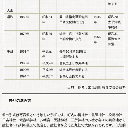
始まる
大正
昭和
1959年
昭和34
岡山県指定重要無形
1945
昭和20
年
民俗文化財に指定
年
太平洋戦
争終結
1974年
昭和49
総社（宮）社叢が郷
昭和31
1956
年
土記念物に指定
国際連合
年
加盟
平成
1989年
平成元
毎年10月第3日曜日
年
に開催決まる
1990年
平成2年
台風により本殿半壊
1992年
平成4年
総社本殿が復旧する
1994年
平成6年
お祭り会館できる
出典・参考：加茂川町教育委員会資料
祭りの進み方
祭の形式は寄宮祭という珍しい形式です。町内の鴨神社・化気神社・松尾神社・
日吉神社・素盞鳴神社・八幡宮・天計神社・三所神社の八社が各々の鎮座地から
総社宮へ行列を整えて集合し、総社宮を交えた九社で大祭が行われます。伝統的