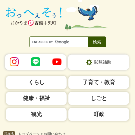
ペ
メ
ー
ニ
ジ
ュ
の
ー
先
を
頭
飛
で
ば
す。
し
て
本
閲覧補助
文
へ
くらし
子育て・教育
健康・福祉
しごと
観光
町政
現在地
トップページ
>
お問い合わせ