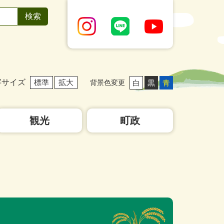
字サイズ
標準
拡大
白
黒
青
背景色変更
観光
町政