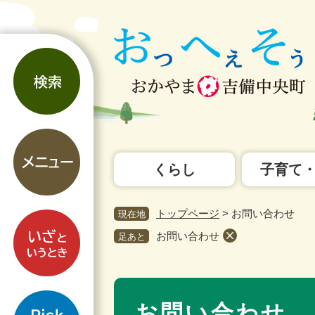
ペ
メ
ー
ニ
ジ
ュ
検
の
ー
索
先
を
頭
飛
で
ば
す。
し
メ
て
ニ
本
くらし
子育て
ュ
文
ー
へ
トップページ
>
お問い合わせ
現在地
い
ざ
お問い合わせ
足あと
と
い
本
う
pickup
文
と
お問い合わせ