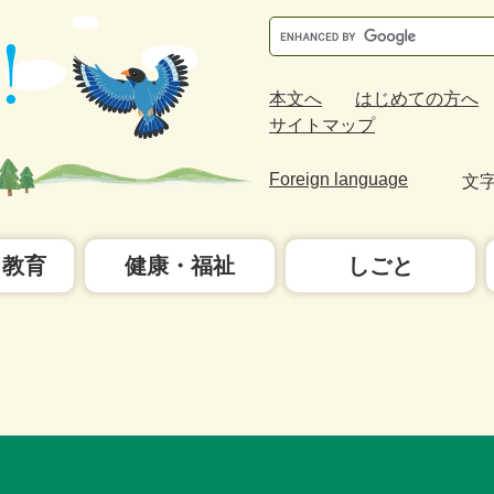
Google
カ
ス
本文へ
はじめての方へ
タ
サイトマップ
ム
検
Foreign language
文
索
・教育
健康・福祉
しごと