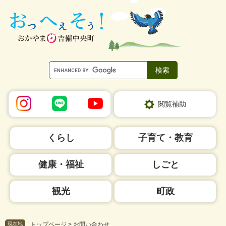
ペ
メ
ー
ニ
ジ
ュ
の
ー
先
を
頭
飛
で
ば
す。
し
て
本
閲覧補助
文
へ
くらし
子育て・教育
健康・福祉
しごと
観光
町政
現在地
トップページ
>
お問い合わせ