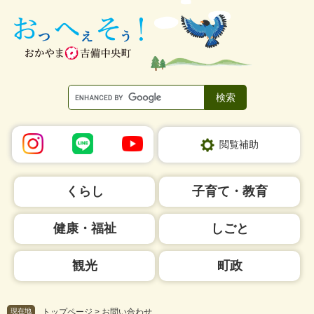
ペ
メ
ー
ニ
ジ
ュ
の
ー
先
を
頭
飛
で
ば
す。
し
て
本
閲覧補助
文
へ
くらし
子育て・教育
健康・福祉
しごと
観光
町政
現在地
トップページ
>
お問い合わせ